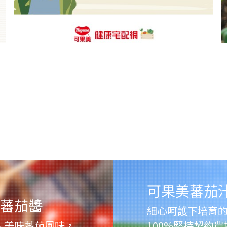
可果美蕃茄
蕃茄醬
細心呵護下培育
、美味蕃茄風味，
100%堅持契約農