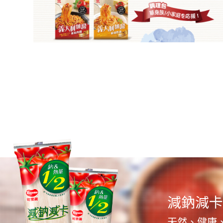
減鈉減卡
天然、健康