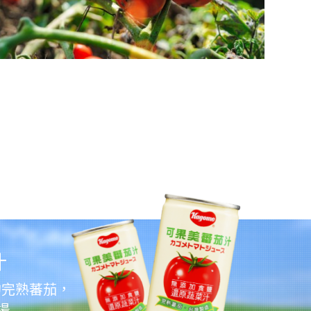
汁
的完熟蕃茄，
場