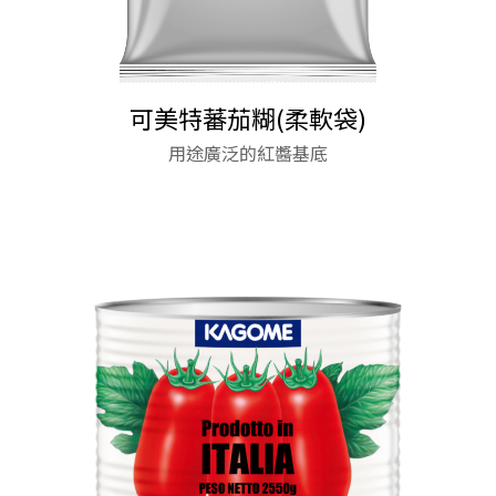
可美特蕃茄糊(柔軟袋)
超級香醋
完熟蕃茄濃縮醬
層次豐富的酸甜口感，
蕃茄醬(柔軟瓶)
蕃茄醬(柔軟瓶)
用途廣泛的紅醬基底
融合多種義式香料及洋蔥與蒜頭香氣，香味層次豐
在酸味與香氣中取得巧妙完美平衡
天然、健康、美味的蕃茄風味讓您口齒留香
天然、健康、美味的蕃茄風味讓您口齒留香
富
馬可波羅筆尖麵
★ 麵條色澤鮮明 醬汁吸附性佳 搭配各式醬料拌炒
皆宜。
★ 麵條Q彈富有嚼勁 烹煮後散發濃郁的杜蘭小麥香
氣。