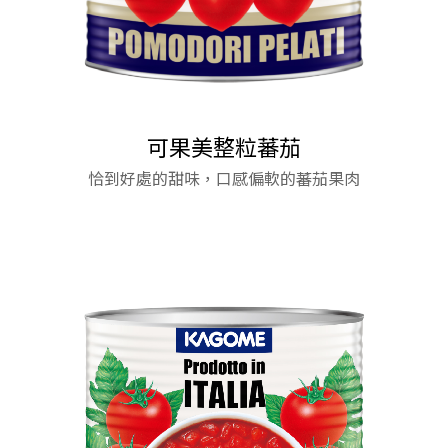
可果美整粒蕃茄
日式豬排醬
恰到好處的甜味，口感偏軟的蕃茄果肉
減鈉減卡蕃茄醬
減鈉減卡蕃茄醬
蕃茄調味醬
嚴選天然蔬果，搭配數十種香辛料調合成的道地日
義大利料理中使用最廣泛的基礎醬料
樂活新取向 輕盈好選擇
樂活新取向 輕盈好選擇
式風味醬汁
馬可波羅彎管麵
★ 麵條色澤鮮明 醬汁吸附性佳 搭配各式醬料拌炒
皆宜。
★ 麵條Q彈富有嚼勁 烹煮後散發濃郁的杜蘭小麥香
氣。