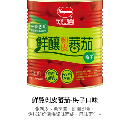
鮮釀剝皮蕃茄-梅子口味
蕃茄醬(軟袋)
蕃茄醬(軟袋)
可果美義大利麵醬-蕃茄肉醬
天然、健康、美味的蕃茄風味讓您口齒留香
天然、健康、美味的蕃茄風味讓您口齒留香
免剝皮、免烹煮、即開即食，
佐以新鮮漬梅調味而成，風味更佳。
一包就醬Easy
省時免調味，多樣方便煮