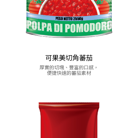
可果美切角蕃茄
可果美蕃茄燉肉紅醬
厚實的切塊、豐富的口感，
蕃茄醬(鐵罐)
蕃茄醬(鐵罐)
便捷快速的蕃茄素材
天然、健康、美味的蕃茄風味讓您口齒留香
天然、健康、美味的蕃茄風味讓您口齒留香
美味小奢華 一醬多變化
馬可波羅螺絲麵
★ 麵條色澤鮮明 醬汁吸附性佳 搭配各式醬料拌炒