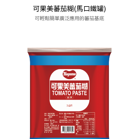
可果美蕃茄糊(馬口鐵罐)
野菜廚房 柚香和風醬
馬可波羅1.8mm長麵
可果美主廚義式紅醬
美式蕃茄醬(玻璃瓶)
美式蕃茄醬(玻璃瓶)
馬鈴薯泥粉
使用洋蔥與獨家香辛料完美比例，融合蕃茄鮮味，
使用洋蔥與獨家香辛料完美比例，融合蕃茄鮮味，
專為店家、主廚們的效率與創意而生，是您專業完
★ 麵條色澤鮮明 醬汁吸附性佳 搭配各式醬料拌炒
專業師傅的好幫手，輕鬆成為烹調大師。
可輕鬆簡單廣泛應用的蕃茄基底
蔬果成分提鮮 一醬免調味
調製出酸甜香鹹風味平衡、香氣層次豐富的濃郁美
調製出酸甜香鹹風味平衡、香氣層次豐富的濃郁美
美的料理夥伴!
皆宜。
★ 麵條Q彈富有嚼勁 烹煮後散發濃郁的杜蘭小麥香
式風味
式風味
氣。