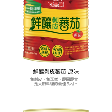
馬可波羅稜紋彎管麵
★ 麵條色澤鮮明 醬汁吸附性佳 搭配各式醬料拌炒
皆宜。
★ 麵條Q彈富有嚼勁 烹煮後散發濃郁的杜蘭小麥香
氣。
鮮釀剝皮蕃茄-原味
可果美義大利麵醬-蕃茄奶油
蕃茄醬快餐用
蕃茄醬快餐用
免剝皮、免烹煮、即開即食，
小吃店和早餐店最方便與實用的蕃茄醬
小吃店和早餐店最方便與實用的蕃茄醬
是大廚料理的最佳食材。
一包就醬Easy
省時免調味，多樣方便煮