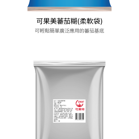
野菜廚房 柚香和風醬(業務用)
可果美蕃茄糊(柔軟袋)
蕃茄上湯
可輕鬆簡單廣泛應用的蕃茄基底
蔬果成分提鮮 一醬免調味
蕃茄醬(玻璃瓶)
蕃茄醬(玻璃瓶)
12倍濃縮、豐富蕃茄果肉、獨特香氣
馬可波羅細扁麵
天然、健康、美味的蕃茄風味讓您口齒留香
天然、健康、美味的蕃茄風味讓您口齒留香
★ 麵條色澤鮮明 醬汁吸附性佳 搭配各式醬料拌炒
皆宜。
★ 麵條Q彈富有嚼勁 烹煮後散發濃郁的杜蘭小麥香
氣。