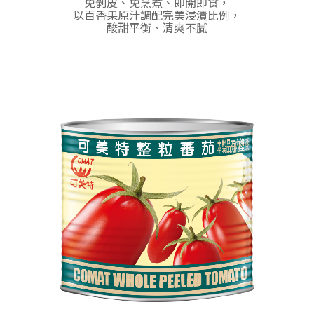
免剝皮、免烹煮、即開即食，
以百香果原汁調配完美浸漬比例，
酸甜平衡、清爽不膩
歐美特蕃茄醬
歐美特蕃茄醬