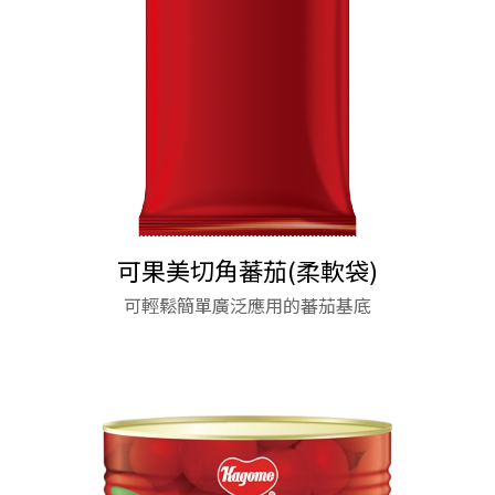
皆宜。
★ 麵條Q彈富有嚼勁 烹煮後散發濃郁的杜蘭小麥香
氣。
可果美切角蕃茄(柔軟袋)
可果美奶油雞肉粉紅醬
歐美特蕃茄醬
歐美特蕃茄醬
可輕鬆簡單廣泛應用的蕃茄基底
專門提供餐廳、團膳等用戶使用。
專門提供餐廳、團膳等用戶使用。
美味小奢華 一醬多變化