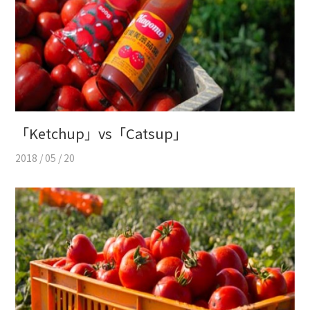
「Ketchup」vs「Catsup」
2018 / 05 / 20