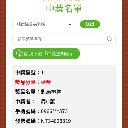
中獎名單
送出
點我下載『中獎通知函』
1
頭獎
郵局禮券
周O蕙
0966***373
NT34628319