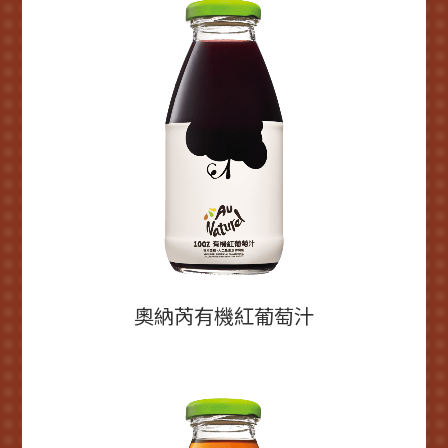
奧納芮有機紅葡萄汁