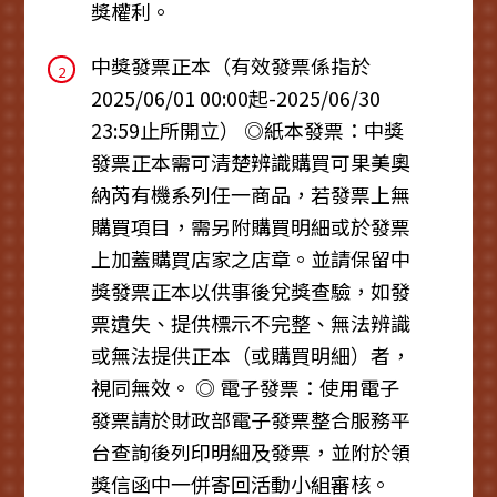
獎權利。
中獎發票正本（有效發票係指於
2
2025/06/01 00:00起-2025/06/30
23:59止所開立） ◎紙本發票：中獎
發票正本需可清楚辨識購買可果美奧
納芮有機系列任一商品，若發票上無
購買項目，需另附購買明細或於發票
上加蓋購買店家之店章。並請保留中
獎發票正本以供事後兌獎查驗，如發
票遺失、提供標示不完整、無法辨識
或無法提供正本（或購買明細）者，
視同無效。 ◎ 電子發票：使用電子
發票請於財政部電子發票整合服務平
台查詢後列印明細及發票，並附於領
獎信函中一併寄回活動小組審核。