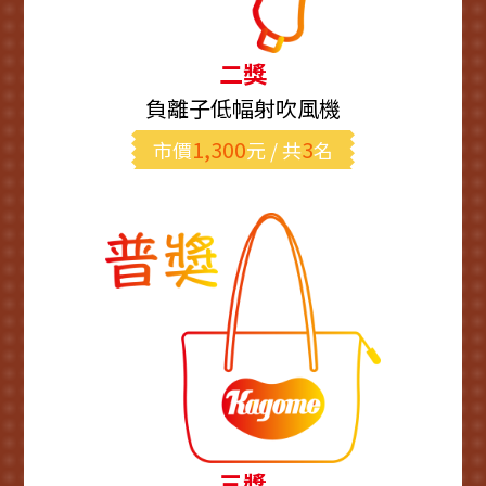
二獎
負離子低幅射吹風機
1,300
3
市價
元 / 共
名
三獎