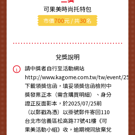
可果美時尚托特包
700
30
市價
元 / 共
名
兌獎說明
請中獎者自行至活動網站
1
http://www.kagome.com.tw/tw/event/25
下載領獎信函，填妥領獎信函檢附中
獎發票正本（需含購買明細）、身分
證正反面影本，於2025/07/25前
（以郵戳為憑）以掛號郵件寄回110
台北市信義區松高路77號41樓《可
果美活動小組》收，逾期視同放棄兌