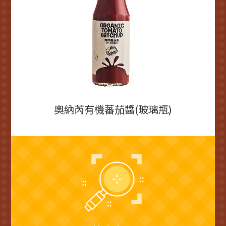
奧納芮有機蕃茄醬(玻璃瓶)