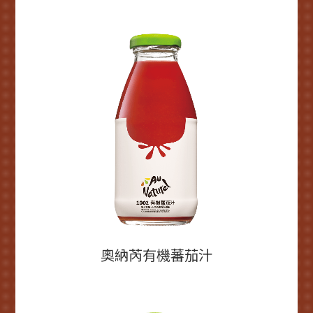
奧納芮有機蕃茄汁