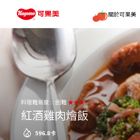
關於可果美
料理難易度 : : 困難
★★★
紅酒雞肉燴飯
596.8卡