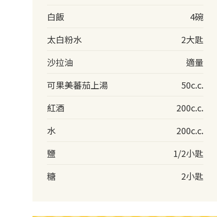
白飯
4碗
太白粉水
2大匙
沙拉油
適量
可果美蕃茄上湯
50c.c.
紅酒
200c.c.
水
200c.c.
鹽
1/2小匙
糖
2小匙