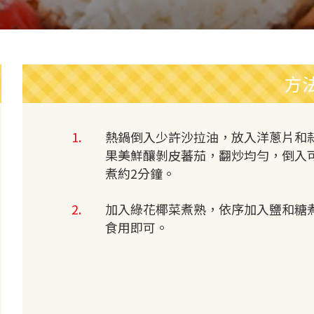
方
熱鍋倒入少許沙拉油，放入洋蔥片和
果美鮮釀剝皮蕃茄，翻炒均勻，倒入
煮約2分鐘。
加入綠花椰菜煮熟，依序加入鹽和糖
食用即可。