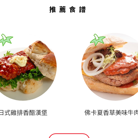
推薦食譜
日式雞排香醋漢堡
佛卡夏香草美味牛