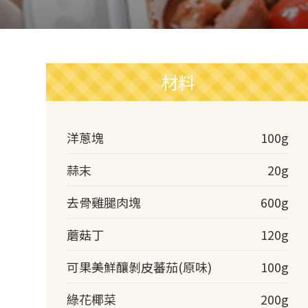
材料
洋蔥塊
100g
蒜末
20g
去骨雞腿肉塊
600g
蘑菇丁
120g
可果美鮮釀剝皮蕃茄(原味)
100g
綠花椰菜
200g