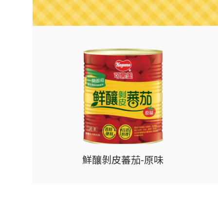
鮮釀剝皮蕃茄-原味