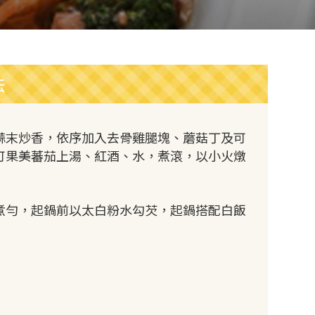
法
蒜末炒香，依序加入去骨雞腿塊、蘑菇丁及可
可果美蕃茄上湯、紅酒、水，煮滾，以小火燉
煮勻，起鍋前以太白粉水勾芡，起鍋搭配白飯